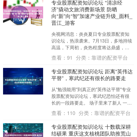
专业股票配资知识论坛 “清凉经
济”撬动文旅消费新场景 防晒
向“新”向“智”加速产业链升级_面料_
晋江_游客
央视网消息：炎炎夏日专业股票配资知
识论坛，热浪袭来。7月13日，多地持续
高温，下周初，炎热程度将达鼎盛，部
分地区将出现40℃以上酷热天气。有人
查看：
91
分类：
靠谱的配资平台
说，这种温度下，冰....
专业股票配资知识论坛 距离“英伟达
平替”，寒武纪还有很长的路要走
从"勉强能用"到真正的"英伟达平替"专业
股票配资知识论坛，寒武纪恐怕还有很
长的一段路要走。 场子里来了新人 一只
在亚马逊雨林中的蝴蝶偶尔扇动几下翅
查看：
110
分类：
靠谱的配资平台
膀，两周后就可....
专业股票配资知识论坛 十数载深耕
结硕果 重庆这支核桃团队助推荒山