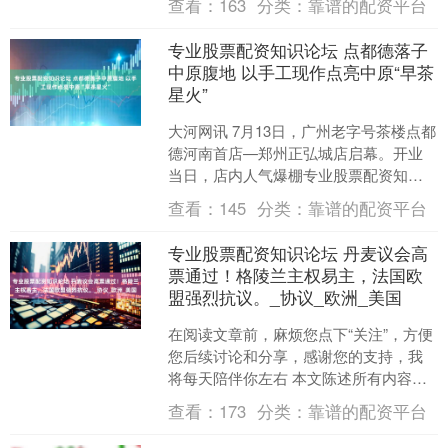
查看：
163
分类：
靠谱的配资平台
家，包括朝鲜、中国、马....
专业股票配资知识论坛 点都德落子
中原腹地 以手工现作点亮中原“早茶
星火”
大河网讯 7月13日，广州老字号茶楼点都
德河南首店—郑州正弘城店启幕。开业
当日，店内人气爆棚专业股票配资知识
论坛，数百名食客早早排起长龙。此次
查看：
145
分类：
靠谱的配资平台
跨越1100公里，....
专业股票配资知识论坛 丹麦议会高
票通过！格陵兰主权易主，法国欧
盟强烈抗议。_协议_欧洲_美国
在阅读文章前，麻烦您点下“关注”，方便
您后续讨论和分享，感谢您的支持，我
将每天陪伴你左右 本文陈述所有内容皆
有可靠信息来源赘述在文章结尾 ——【·
查看：
173
分类：
靠谱的配资平台
前言·】—— ....