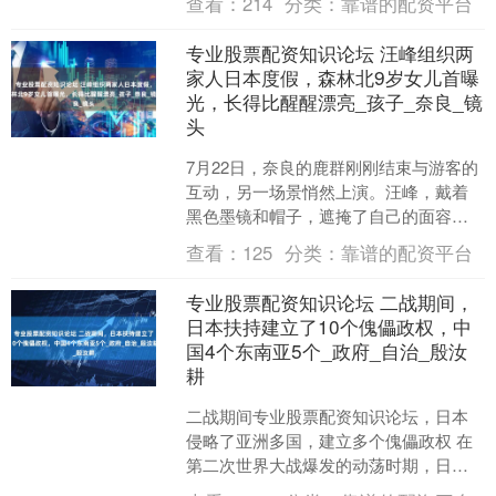
查看：
214
分类：
靠谱的配资平台
静。自从李凤....
专业股票配资知识论坛 汪峰组织两
家人日本度假，森林北9岁女儿首曝
光，长得比醒醒漂亮_孩子_奈良_镜
头
7月22日，奈良的鹿群刚刚结束与游客的
互动，另一场景悄然上演。汪峰，戴着
黑色墨镜和帽子，遮掩了自己的面容专
业股票配资知识论坛，他牵着醒醒，而
查看：
125
分类：
靠谱的配资平台
森林北则牵着一位陌生....
专业股票配资知识论坛 二战期间，
日本扶持建立了10个傀儡政权，中
国4个东南亚5个_政府_自治_殷汝
耕
二战期间专业股票配资知识论坛，日本
侵略了亚洲多国，建立多个傀儡政权 在
第二次世界大战爆发的动荡时期，日本
凭借其庞大的军事力量，侵占了多个国