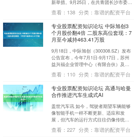
新举措。9月25日，在共青团长沙市委指
导下，由湖南红网传媒有限公司等多家
查看：
138
分类：
靠谱的配资平台
单位联合发行的....
专业股票配资知识论坛 中际旭创3
个月股价翻4倍 二股东高位套现：7
月至今减持463.41万股
9月18日，中际旭创（300308.SZ）发布
公告宣布，今年7月1日-9月17日，苏州
益兴福企业管理中心（有限合伙）及其
一致行动人通过证券交易所集中交易的
查看：
110
分类：
靠谱的配资平台
方式合....
专业股票配资知识论坛 高通与哈曼
合作推进汽车生成式AI
盖世汽车讯 如今，驾驶者期望车辆能够
像智能手机一样不断更新、适应和发
展，但汽车的运行方式往往仍像传统机
器一样。据外媒报道，为了弥合这一差
查看：
227
分类：
靠谱的配资平台
距，高通技术公司（Qua....