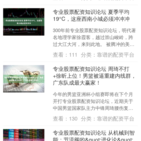
配资知....
专业股票配资知识论坛 夏季平均
19°C，这座西南小城必须冲冲冲
300年前专业股票配资知识论坛，明代著
名地理学家徐霞客，越过崇山峻岭，跨
过大江大河，来到此地。 被腾冲的美丽
所震撼，称其为极边第一城，这名号便
查看：
111
分类：
靠谱的配资平台
一代一代传了下来。....
专业股票配资知识论坛 周琦不打
+徐昕上位！男篮被逼重建内线群，
广东队成最大赢家！
今年的男篮亚洲杯小组赛即将在下个月
开打专业股票配资知识论坛，近期关于
中国男篮国家队主力中锋周琦腰伤复发
的消息沸沸扬扬。据知情人士爆料，国
查看：
130
分类：
靠谱的配资平台
家队的主力中锋周琦腰伤复....
专业股票配资知识论坛 从机械到智
能：节流阀的&quot;进化论&quot;_