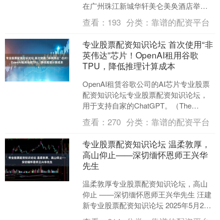
在广州珠江新城华轩美仑美奂酒店举
办。本次峰会以存量市场发展赋能为核
查看：
193
分类：
靠谱的配资平台
心议题专业股票配资....
专业股票配资知识论坛 首次使用“非
英伟达”芯片！OpenAI租用谷歌
TPU，降低推理计算成本
OpenAI租赁谷歌公司的AI芯片专业股票
配资知识论坛专业股票配资知识论坛，
用于支持自家的ChatGPT。（The
Information）....
查看：
270
分类：
靠谱的配资平台
专业股票配资知识论坛 温柔敦厚，
高山仰止——深切缅怀恩师王兴华
先生
温柔敦厚专业股票配资知识论坛，高山
仰止 ——深切缅怀恩师王兴华先生 汪建
新专业股票配资知识论坛 2025年5月28
日开始的连续几天时间里，心情颇不平