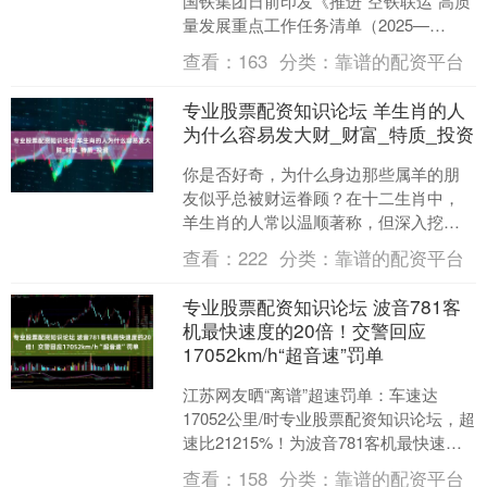
国铁集团日前印发《推进“空铁联运”高质
量发展重点工作任务清单（2025—
2027）》专业股票配资知识论坛，进一
查看：
163
分类：
靠谱的配资平台
步推动民航铁路务....
专业股票配资知识论坛 羊生肖的人
为什么容易发大财_财富_特质_投资
你是否好奇，为什么身边那些属羊的朋
友似乎总被财运眷顾？在十二生肖中，
羊生肖的人常以温顺著称，但深入挖掘
专业股票配资知识论坛，你会发现这些
查看：
222
分类：
靠谱的配资平台
特质背后隐藏着 财富积累....
专业股票配资知识论坛 波音781客
机最快速度的20倍！交警回应
17052km/h“超音速”罚单
江苏网友晒“离谱”超速罚单：车速达
17052公里/时专业股票配资知识论坛，超
速比21215%！为波音781客机最快速度
的20倍，交警：设备系统出错专业股票
查看：
158
分类：
靠谱的配资平台