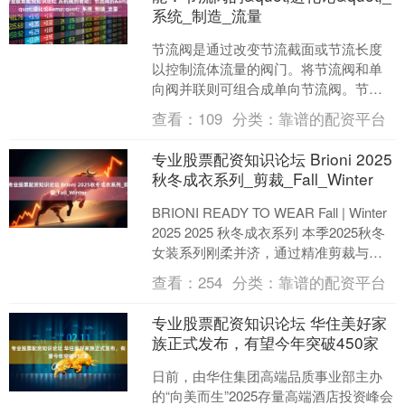
系统_制造_流量
节流阀是通过改变节流截面或节流长度
以控制流体流量的阀门。将节流阀和单
向阀并联则可组合成单向节流阀。节流
阀和单向节流阀是简易的流量控制阀，
查看：
109
分类：
靠谱的配资平台
在定量泵液压系统中专业股....
专业股票配资知识论坛 Brioni 2025
秋冬成衣系列_剪裁_Fall_Winter
BRIONI READY TO WEAR Fall | Winter
2025 2025 秋冬成衣系列 本季2025秋冬
女装系列刚柔并济，通过精准剪裁与创
新结构....
查看：
254
分类：
靠谱的配资平台
专业股票配资知识论坛 华住美好家
族正式发布，有望今年突破450家
日前，由华住集团高端品质事业部主办
的“向美而生”2025存量高端酒店投资峰会