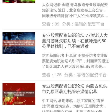
大众网记者 金瞳 青岛报道专业股票配资
知识论坛 近日，北交所发布上会公告，
国家级专精特新“小巨人”企业泰凯英即将
于7月25日上会“闯关”。据公开披露的招
查看：
99
分类：
靠谱的配资平台
股书，2....
专业股票配资知识论坛 77岁老人大
渡河游泳失联后续：在被冲走约50
公里处找到，已不幸遇难
封面新闻记者 杜卓滨 图据受访者专业股
票配资知识论坛 8月17日，封面新闻报道
了郑金城老人在大渡河乐山段游泳失联
一事，引发关注。 8月18日，封面新闻记
查看：
125
分类：
靠谱的配资平台
者从郑金....
专业股票配资知识论坛 内蒙古包头
市九原区暑期托管班温情启幕
中工网讯 暑期来临，职工家庭的“看护
难”再度成为焦点。为解职工后顾之忧，
让劳动者安心在岗，内蒙古自治区包头