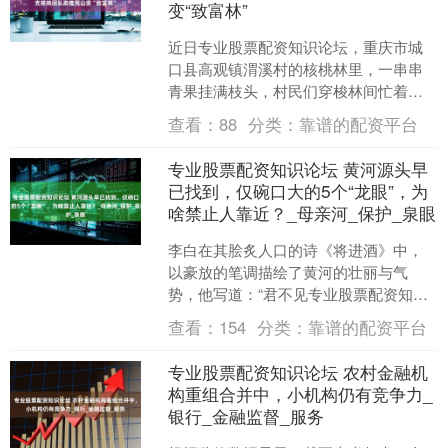
变“致富林”
近日专业股票配资知识论坛，重庆市城
口县高观镇渭溪村的核桃林里，一串串
青果挂满枝头，村民们穿梭林间忙着除
草、施肥。重庆市林科院核桃团队研究
查看：
88
分类：
靠谱的配资平台
员李秀珍蹲在一棵核桃树下....
专业股票配资知识论坛 黄河源头早
已找到，仅碗口大的5个“龙眼”，为
啥禁止人靠近？_母亲河_保护_泉眼
李白在其脍炙人口的诗《将进酒》中，
以豪放的笔调描绘了黄河的壮丽与气
势，他写道：“君不见专业股票配资知识
论坛，黄河之水天上来，奔流到海不复
查看：
154
分类：
靠谱的配资平台
回。”黄河，这条孕育了华....
专业股票配资知识论坛 农村金融机
构重组合并中，小机构仍有竞争力_
银行_金融监督_服务