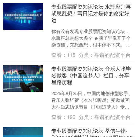
专业股票配资知识论坛 水瓶座别再
胡思乱想！写日记才是你的命定好
运
你有没有发现专业股票配资知识论坛，
水瓶座总是想太多？ 🔥脑子里像开了个
杂货铺，东想西想，根本停不下来。 ✨
其实，这正是你们的天赋，但也是最容
查看：
115
分类：
靠谱的配资平台
易被情绪牵着走的原因....
专业股票配资知识论坛 音乐人张毕
贺做客《中国追梦人》栏目，分享
星路历程
2025年8月25日，中国内地创作型歌手、
音乐人张毕贺（本名张昕晟）受邀做客
大型励志访谈节目《中国追梦人》专业
股票配资知识论坛，分享其音乐成长与
查看：
126
分类：
靠谱的配资平台
创作历程。 张毕....
专业股票配资知识论坛 荃信生物-