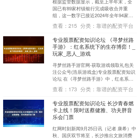
根据监管数据显示，截至上半年末，全
国已有89家村镇银行完成吸收合并重
组，这一数字已接近2024年全年94家的
总量，而2023年仅11家的水平。截至
查看：
215
分类：
靠谱的配资平台
2025年5月....
专业股票配资知识论坛 《寻梦丝路
手游》：红名系统下的生存博弈！_
玩家_恶人_游戏
寻梦丝路手游官网-获取游戏领取礼包关
注公众号(浩辰游戏盒)专业股票配资知识
论坛 在《寻梦丝路手游》中，红名系统
通过恶人值机制约束玩家行为，高恶人
查看：
173
分类：
靠谱的配资平台
值会导致经验损失....
专业股票配资知识论坛 长沙青春燃
卡上线！限时送蔡健雅、功夫胖音
乐会门票
红网时刻新闻9月25日讯（记者 康希）中
秋、国庆双节将至，长沙推出文旅消费